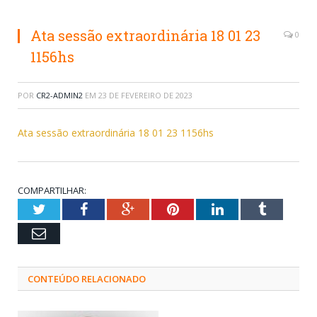
Ata sessão extraordinária 18 01 23
0
1156hs
POR
CR2-ADMIN2
EM
23 DE FEVEREIRO DE 2023
Ata sessão extraordinária 18 01 23 1156hs
COMPARTILHAR:
Twitter
Facebook
Google+
Pinterest
LinkedIn
Tumblr
Email
CONTEÚDO RELACIONADO