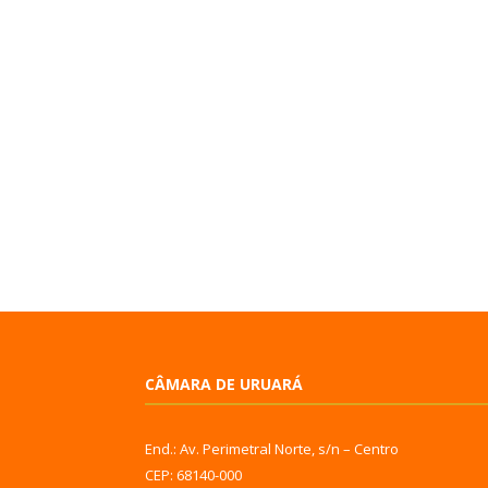
CÂMARA DE URUARÁ
End.: Av. Perimetral Norte, s/n – Centro
CEP: 68140-000