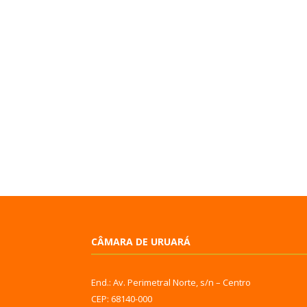
CÂMARA DE URUARÁ
End.: Av. Perimetral Norte, s/n – Centro
CEP: 68140-000