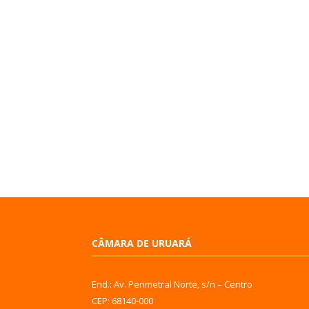
CÂMARA DE URUARÁ
End.: Av. Perimetral Norte, s/n – Centro
CEP: 68140-000