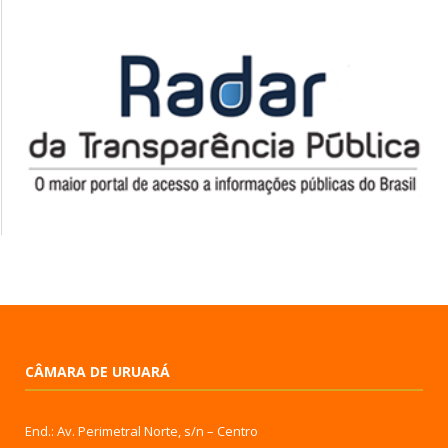
CÂMARA DE URUARÁ
End.: Av. Perimetral Norte, s/n – Centro