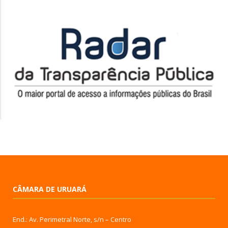
CÂMARA DE URUARÁ
End.: Av. Perimetral Norte, s/n – Centro