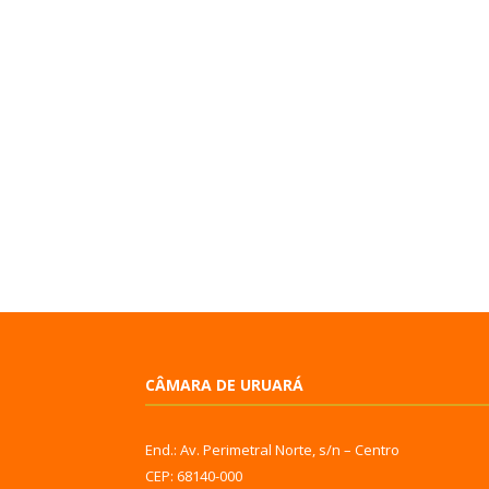
CÂMARA DE URUARÁ
End.: Av. Perimetral Norte, s/n – Centro
CEP: 68140-000