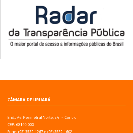
CÂMARA DE URUARÁ
End.: Av. Perimetral Norte, s/n – Centro
CEP: 68140-000
Fone: (93) 3532-1267 e (93) 3532-1602