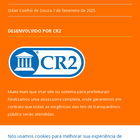
Odair Coelho de Souza
7 de fevereiro de 2025
DESENVOLVIDO POR CR2
Muito mais que
criar site
ou
sistema para prefeituras
!
Realizamos uma
assessoria
completa, onde garantimos em
contrato que todas as exigências das
leis de transparência
pública
serão atendidas.
Conheça o
PNTP
e o
Radar da Transparência Pública
Nós usamos cookies para melhorar sua experiência de