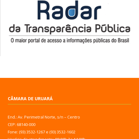
CÂMARA DE URUARÁ
End.: Av. Perimetral Norte, s/n – Centro
CEP: 68140-000
Fone: (93) 3532-1267 e (93) 3532-1602