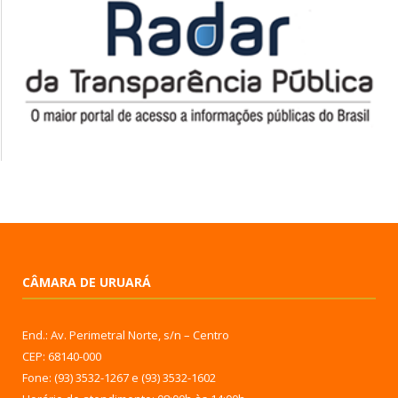
CÂMARA DE URUARÁ
End.: Av. Perimetral Norte, s/n – Centro
CEP: 68140-000
Fone: (93) 3532-1267 e (93) 3532-1602