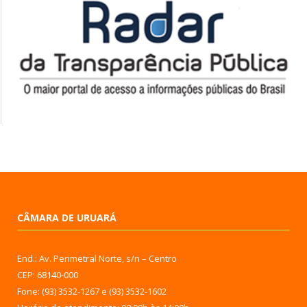
CÂMARA DE URUARÁ
End.: Av. Perimetral Norte, s/n – Centro
CEP: 68140-000
Fone: (93) 3532-1267 e (93) 3532-1602