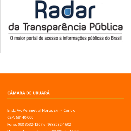
CÂMARA DE URUARÁ
End.: Av. Perimetral Norte, s/n – Centro
CEP: 68140-000
Fone: (93) 3532-1267 e (93) 3532-1602