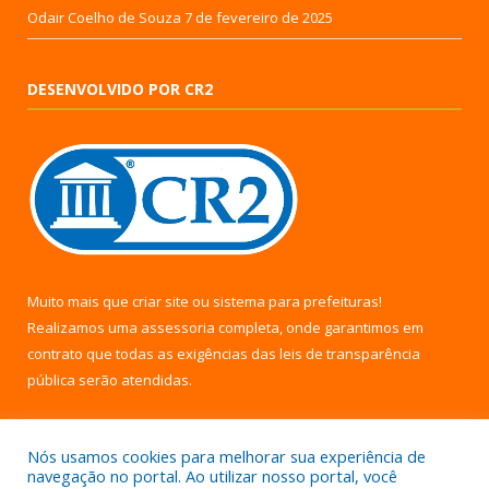
Odair Coelho de Souza
7 de fevereiro de 2025
DESENVOLVIDO POR CR2
Muito mais que
criar site
ou
sistema para prefeituras
!
Realizamos uma
assessoria
completa, onde garantimos em
contrato que todas as exigências das
leis de transparência
pública
serão atendidas.
Conheça o
PNTP
e o
Radar da Transparência Pública
Nós usamos cookies para melhorar sua experiência de
navegação no portal. Ao utilizar nosso portal, você