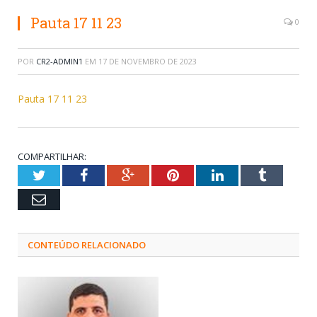
Pauta 17 11 23
0
POR
CR2-ADMIN1
EM
17 DE NOVEMBRO DE 2023
Pauta 17 11 23
COMPARTILHAR:
Twitter
Facebook
Google+
Pinterest
LinkedIn
Tumblr
Email
CONTEÚDO RELACIONADO