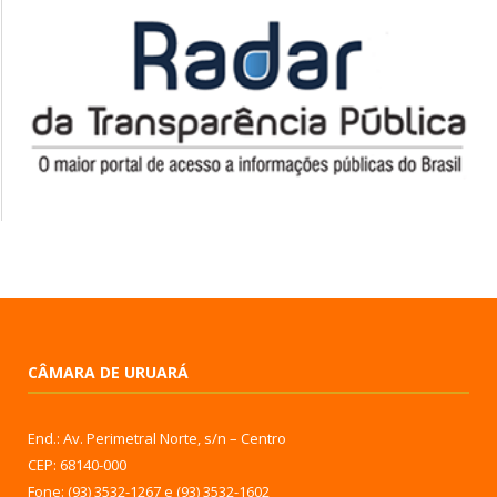
CÂMARA DE URUARÁ
End.: Av. Perimetral Norte, s/n – Centro
CEP: 68140-000
Fone: (93) 3532-1267 e (93) 3532-1602