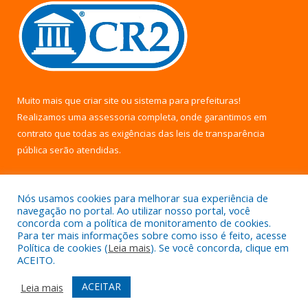
Muito mais que
criar site
ou
sistema para prefeituras
!
Realizamos uma
assessoria
completa, onde garantimos em
contrato que todas as exigências das
leis de transparência
pública
serão atendidas.
Conheça o
PNTP
e o
Radar da Transparência Pública
Nós usamos cookies para melhorar sua experiência de
navegação no portal. Ao utilizar nosso portal, você
concorda com a política de monitoramento de cookies.
Para ter mais informações sobre como isso é feito, acesse
Política de cookies (
Leia mais
). Se você concorda, clique em
Todos os direitos reservados a Câmara Municipal de Uruará.
ACEITO.
Mapa do Site
Acessar Área Administrativa
ACEITAR
Leia mais
Acessar Webmail