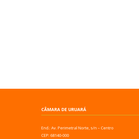
CÂMARA DE URUARÁ
End.: Av. Perimetral Norte, s/n – Centro
CEP: 68140-000