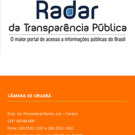
CÂMARA DE URUARÁ
End.: Av. Perimetral Norte, s/n – Centro
CEP: 68140-000
Fone: (93) 3532-1267 e (93) 3532-1602