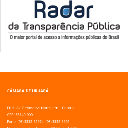
CÂMARA DE URUARÁ
End.: Av. Perimetral Norte, s/n – Centro
CEP: 68140-000
Fone: (93) 3532-1267 e (93) 3532-1602