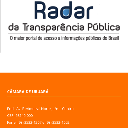
CÂMARA DE URUARÁ
End.: Av. Perimetral Norte, s/n – Centro
CEP: 68140-000
Fone: (93) 3532-1267 e (93) 3532-1602