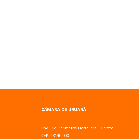
CÂMARA DE URUARÁ
End.: Av. Perimetral Norte, s/n – Centro
CEP: 68140-000