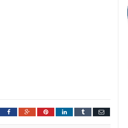
tter
Facebook
Google+
Pinterest
LinkedIn
Tumblr
Email