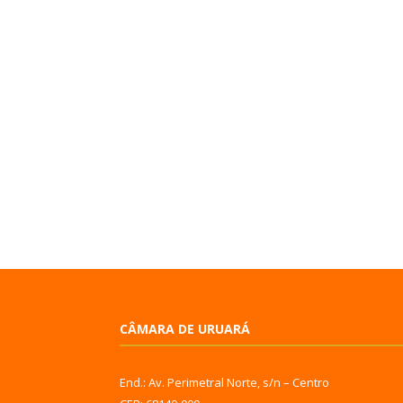
CÂMARA DE URUARÁ
End.: Av. Perimetral Norte, s/n – Centro