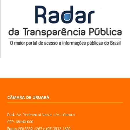
CÂMARA DE URUARÁ
End.: Av. Perimetral Norte, s/n – Centro
CEP: 68140-000
Fone: (93) 3532-1267 e (93) 3532-1602