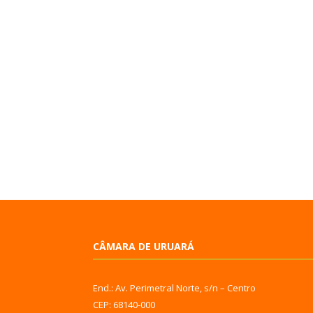
CÂMARA DE URUARÁ
End.: Av. Perimetral Norte, s/n – Centro
CEP: 68140-000