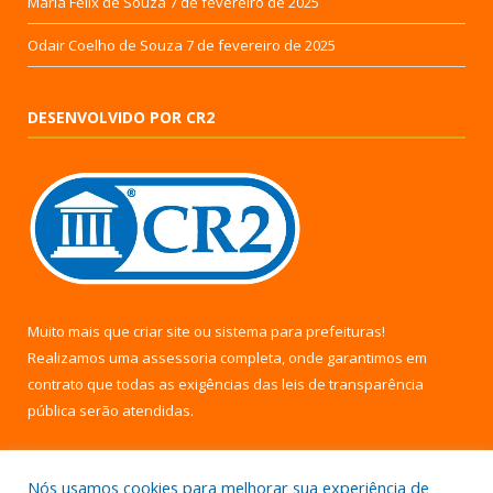
Maria Felix de Souza
7 de fevereiro de 2025
Odair Coelho de Souza
7 de fevereiro de 2025
DESENVOLVIDO POR CR2
Muito mais que
criar site
ou
sistema para prefeituras
!
Realizamos uma
assessoria
completa, onde garantimos em
contrato que todas as exigências das
leis de transparência
pública
serão atendidas.
Conheça o
PNTP
e o
Radar da Transparência Pública
Nós usamos cookies para melhorar sua experiência de