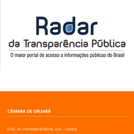
CÂMARA DE URUARÁ
End.: Av. Perimetral Norte, s/n – Centro