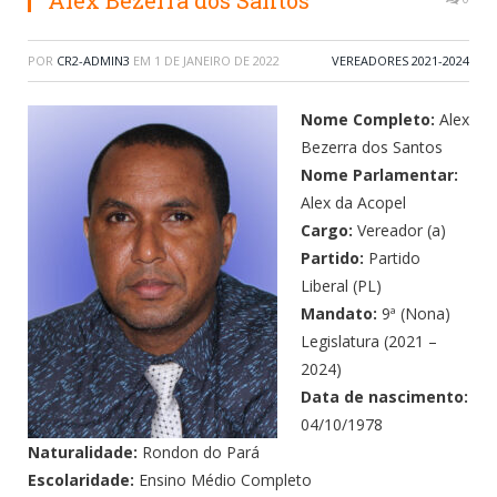
Alex Bezerra dos Santos
POR
CR2-ADMIN3
EM
1 DE JANEIRO DE 2022
VEREADORES 2021-2024
Nome Completo:
Alex
Bezerra dos Santos
Nome Parlamentar:
Alex da Acopel
Cargo:
Vereador (a)
Partido:
Partido
Liberal (PL)
Mandato:
9ª (Nona)
Legislatura (2021 –
2024)
Data de nascimento:
04/10/1978
Naturalidade:
Rondon do Pará
Escolaridade:
Ensino Médio Completo