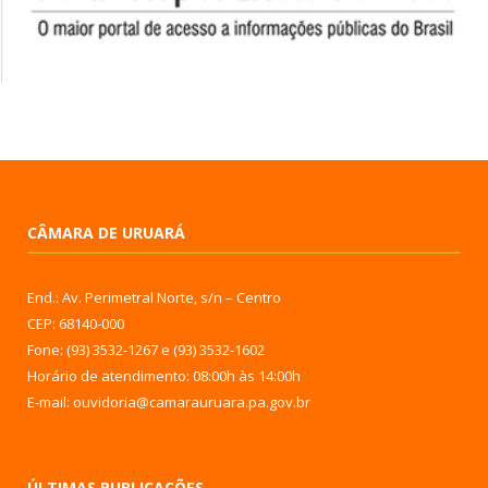
CÂMARA DE URUARÁ
End.: Av. Perimetral Norte, s/n – Centro
CEP: 68140-000
Fone: (93) 3532-1267 e (93) 3532-1602
Horário de atendimento: 08:00h às 14:00h
E-mail: ouvidoria@camarauruara.pa.gov.br
ÚLTIMAS PUBLICAÇÕES