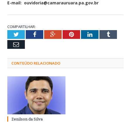
E-mail: ouvidoria@
camarauruara.pa.gov.br
COMPARTILHAR:
Twitter
Facebook
Google+
Pinterest
LinkedIn
Tumblr
Email
CONTEÚDO RELACIONADO
Zenilson da Silva