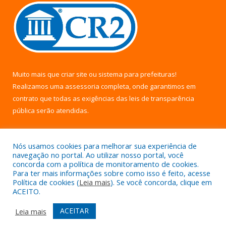
Muito mais que
criar site
ou
sistema para prefeituras
!
Realizamos uma
assessoria
completa, onde garantimos em
contrato que todas as exigências das
leis de transparência
pública
serão atendidas.
Conheça o
PNTP
e o
Radar da Transparência Pública
Nós usamos cookies para melhorar sua experiência de
navegação no portal. Ao utilizar nosso portal, você
concorda com a política de monitoramento de cookies.
Para ter mais informações sobre como isso é feito, acesse
Política de cookies (
Leia mais
). Se você concorda, clique em
Todos os direitos reservados a Câmara Municipal de Uruará.
ACEITO.
Mapa do Site
Acessar Área Administrativa
ACEITAR
Leia mais
Acessar Webmail