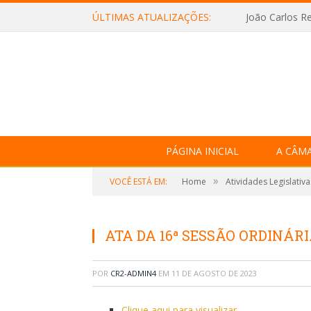
ÚLTIMAS ATUALIZAÇÕES:
João Carlos Re
PÁGINA INICIAL
A CÂM
»
VOCÊ ESTÁ EM:
Home
Atividades Legislativa
ATA DA 16ª SESSÃO ORDINÁRIA
POR
CR2-ADMIN4
EM
11 DE AGOSTO DE 2023
Clique aqui para visualizar