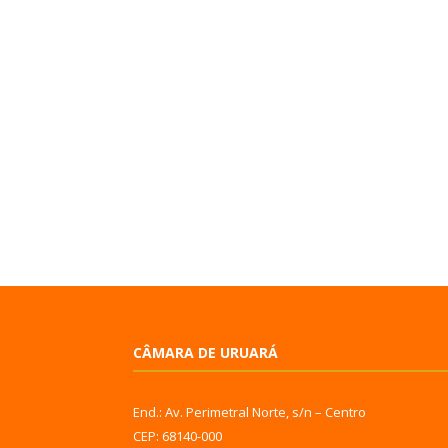
CÂMARA DE URUARÁ
End.: Av. Perimetral Norte, s/n – Centro
CEP: 68140-000