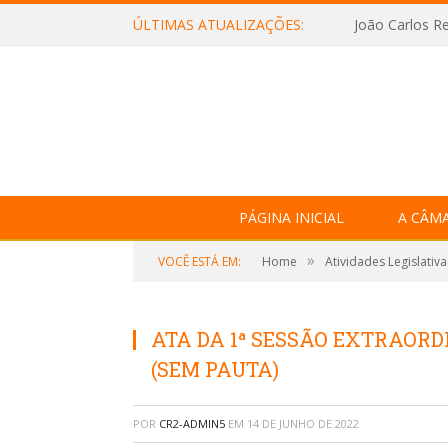
ÚLTIMAS ATUALIZAÇÕES:
João Carlos Re
PÁGINA INICIAL
A CÂM
»
VOCÊ ESTÁ EM:
Home
Atividades Legislativa
ATA DA 1ª SESSÃO EXTRAORDI
(SEM PAUTA)
POR
CR2-ADMIN5
EM
14 DE JUNHO DE 2022