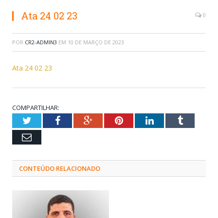
Ata 24 02 23
0
POR
CR2-ADMIN3
EM
10 DE MARÇO DE 2023
Ata 24 02 23
COMPARTILHAR:
Twitter
Facebook
Google+
Pinterest
LinkedIn
Tumblr
Email
CONTEÚDO RELACIONADO