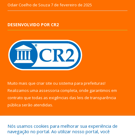
Odair Coelho de Souza
7 de fevereiro de 2025
DESENVOLVIDO POR CR2
Muito mais que
criar site
ou
sistema para prefeituras
!
Realizamos uma
assessoria
completa, onde garantimos em
contrato que todas as exigências das
leis de transparência
pública
serão atendidas.
Conheça o
PNTP
e o
Radar da Transparência Pública
Nós usamos cookies para melhorar sua experiência de
navegação no portal. Ao utilizar nosso portal, você