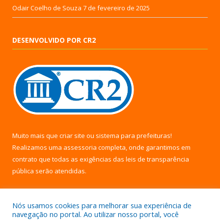
Odair Coelho de Souza
7 de fevereiro de 2025
DESENVOLVIDO POR CR2
Muito mais que
criar site
ou
sistema para prefeituras
!
Realizamos uma
assessoria
completa, onde garantimos em
contrato que todas as exigências das
leis de transparência
pública
serão atendidas.
Conheça o
PNTP
e o
Radar da Transparência Pública
Nós usamos cookies para melhorar sua experiência de
navegação no portal. Ao utilizar nosso portal, você