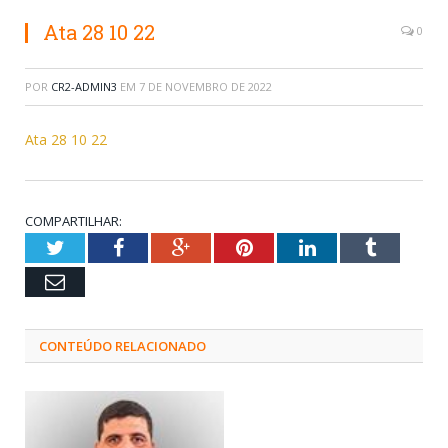
Ata 28 10 22
0
POR
CR2-ADMIN3
EM
7 DE NOVEMBRO DE 2022
Ata 28 10 22
COMPARTILHAR:
Twitter
Facebook
Google+
Pinterest
LinkedIn
Tumblr
Email
CONTEÚDO RELACIONADO