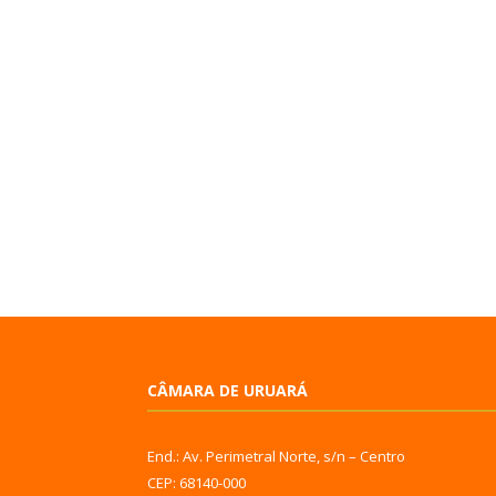
CÂMARA DE URUARÁ
End.: Av. Perimetral Norte, s/n – Centro
CEP: 68140-000