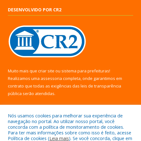
DESENVOLVIDO POR CR2
Muito mais que
criar site
ou
sistema para prefeituras
!
Realizamos uma
assessoria
completa, onde garantimos em
contrato que todas as exigências das
leis de transparência
pública
serão atendidas.
Conheça o
PNTP
e o
Radar da Transparência Pública
Nós usamos cookies para melhorar sua experiência de
navegação no portal. Ao utilizar nosso portal, você
concorda com a política de monitoramento de cookies.
Para ter mais informações sobre como isso é feito, acesse
Política de cookies (
Leia mais
). Se você concorda, clique em
Todos os direitos reservados a Câmara Municipal de Uruará.