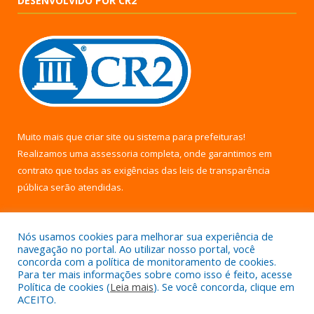
DESENVOLVIDO POR CR2
Muito mais que
criar site
ou
sistema para prefeituras
!
Realizamos uma
assessoria
completa, onde garantimos em
contrato que todas as exigências das
leis de transparência
pública
serão atendidas.
Conheça o
PNTP
e o
Radar da Transparência Pública
Nós usamos cookies para melhorar sua experiência de
navegação no portal. Ao utilizar nosso portal, você
concorda com a política de monitoramento de cookies.
Para ter mais informações sobre como isso é feito, acesse
Política de cookies (
Leia mais
). Se você concorda, clique em
Todos os direitos reservados a Câmara Municipal de Uruará.
ACEITO.