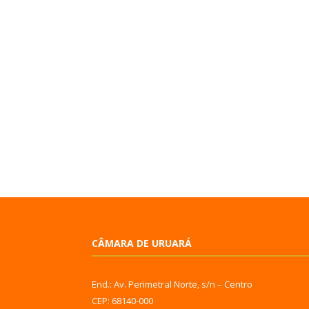
CÂMARA DE URUARÁ
End.: Av. Perimetral Norte, s/n – Centro
CEP: 68140-000