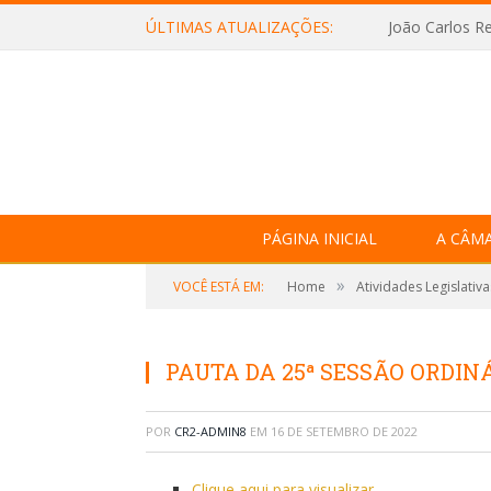
ÚLTIMAS ATUALIZAÇÕES:
João Carlos Re
PÁGINA INICIAL
A CÂM
»
VOCÊ ESTÁ EM:
Home
Atividades Legislativa
PAUTA DA 25ª SESSÃO ORDINÁ
POR
CR2-ADMIN8
EM
16 DE SETEMBRO DE 2022
Clique aqui para visualizar