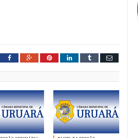
tter
Facebook
Google+
Pinterest
LinkedIn
Tumblr
Email