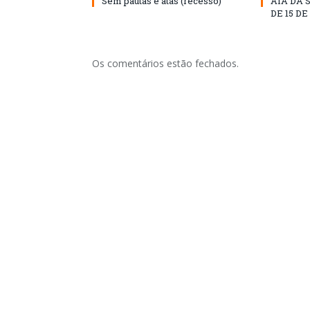
Sem pautas e atas (recesso)
ATA DA 
DE 15 D
Os comentários estão fechados.