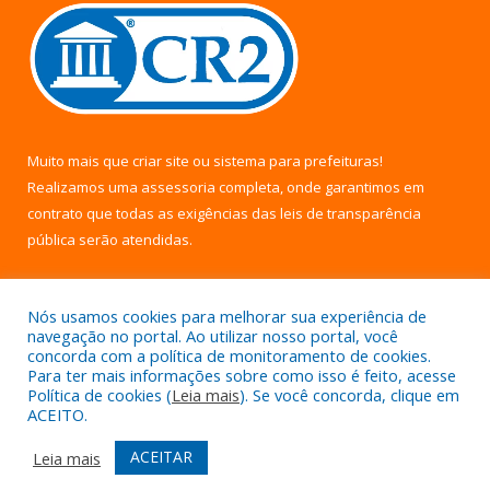
Muito mais que
criar site
ou
sistema para prefeituras
!
Realizamos uma
assessoria
completa, onde garantimos em
contrato que todas as exigências das
leis de transparência
pública
serão atendidas.
Conheça o
PNTP
e o
Radar da Transparência Pública
Nós usamos cookies para melhorar sua experiência de
navegação no portal. Ao utilizar nosso portal, você
concorda com a política de monitoramento de cookies.
Para ter mais informações sobre como isso é feito, acesse
Política de cookies (
Leia mais
). Se você concorda, clique em
Todos os direitos reservados a Câmara Municipal de Uruará.
ACEITO.
Mapa do Site
Acessar Área Administrativa
ACEITAR
Leia mais
Acessar Webmail