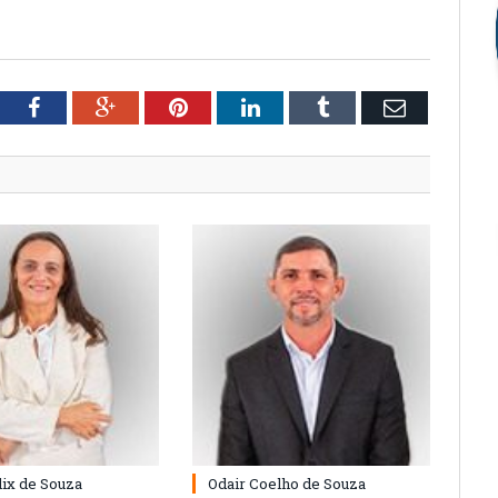
tter
Facebook
Google+
Pinterest
LinkedIn
Tumblr
Email
lix de Souza
Odair Coelho de Souza