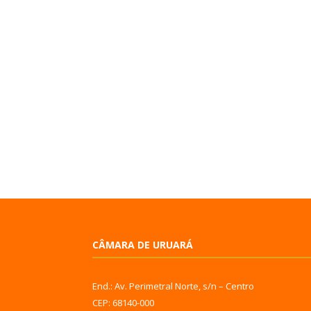
CÂMARA DE URUARÁ
End.: Av. Perimetral Norte, s/n – Centro
CEP: 68140-000