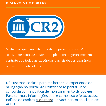
DESENVOLVIDO POR CR2
Muito mais que
criar site
ou
sistema para prefeituras
!
Realizamos uma
assessoria
completa, onde garantimos em
contrato que todas as exigências das
leis de transparência
pública
serão atendidas.
Conheça o
PNTP
e o
Radar da Transparência Pública
Nós usamos cookies para melhorar sua experiência de
navegação no portal. Ao utilizar nosso portal, você
concorda com a política de monitoramento de cookies.
Para ter mais informações sobre como isso é feito, acesse
Política de cookies (
Leia mais
). Se você concorda, clique em
Todos os direitos reservados a Câmara Municipal de Uruará.
ACEITO.