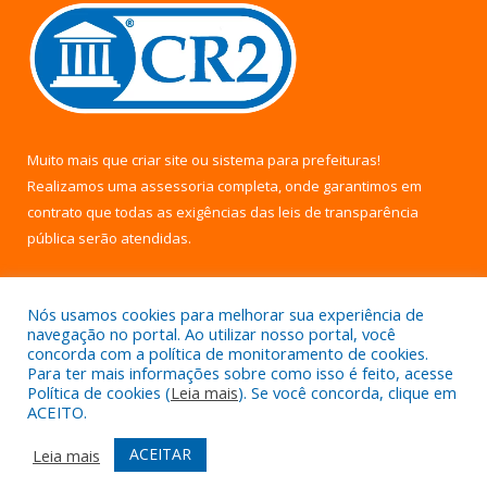
Muito mais que
criar site
ou
sistema para prefeituras
!
Realizamos uma
assessoria
completa, onde garantimos em
contrato que todas as exigências das
leis de transparência
pública
serão atendidas.
Conheça o
PNTP
e o
Radar da Transparência Pública
Nós usamos cookies para melhorar sua experiência de
navegação no portal. Ao utilizar nosso portal, você
concorda com a política de monitoramento de cookies.
Para ter mais informações sobre como isso é feito, acesse
Política de cookies (
Leia mais
). Se você concorda, clique em
Todos os direitos reservados a Câmara Municipal de Uruará.
ACEITO.
Mapa do Site
Acessar Área Administrativa
ACEITAR
Leia mais
Acessar Webmail