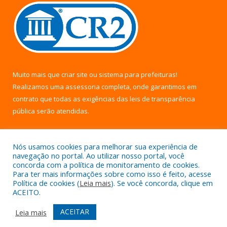
Muito mais que
criar site
ou
sistema para prefeituras
!
Realizamos uma
assessoria
completa, onde garantimos em
contrato que todas as exigências das
leis de transparência
pública
serão atendidas.
Conheça o
PNTP
e o
Radar da Transparência Pública
Nós usamos cookies para melhorar sua experiência de
navegação no portal. Ao utilizar nosso portal, você
concorda com a política de monitoramento de cookies.
Para ter mais informações sobre como isso é feito, acesse
Política de cookies (
Leia mais
). Se você concorda, clique em
Todos os direitos reservados a Câmara Municipal de Uruará.
ACEITO.
Mapa do Site
Acessar Área Administrativa
ACEITAR
Leia mais
Acessar Webmail