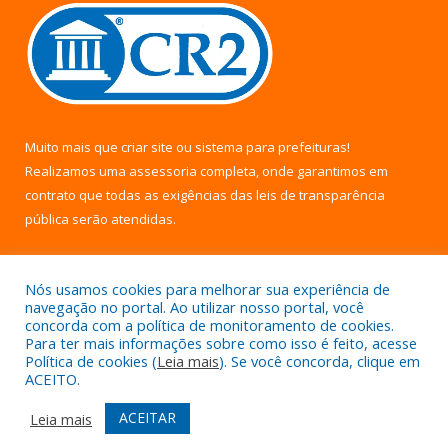
Muito mais que
criar site
ou
sistema para prefeituras
!
Realizamos uma
assessoria
completa, onde garantimos em
contrato que todas as exigências das
leis de transparência
pública
serão atendidas.
Conheça o
PNTP
e o
Radar da Transparência Pública
Nós usamos cookies para melhorar sua experiência de
navegação no portal. Ao utilizar nosso portal, você
concorda com a política de monitoramento de cookies.
Para ter mais informações sobre como isso é feito, acesse
Política de cookies (
Leia mais
). Se você concorda, clique em
Todos os direitos reservados a Câmara Municipal de Uruará.
ACEITO.
Mapa do Site
Acessar Área Administrativa
ACEITAR
Leia mais
Acessar Webmail