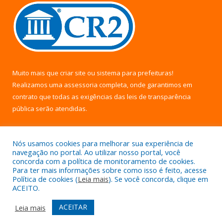
Muito mais que
criar site
ou
sistema para prefeituras
!
Realizamos uma
assessoria
completa, onde garantimos em
contrato que todas as exigências das
leis de transparência
pública
serão atendidas.
Conheça o
PNTP
e o
Radar da Transparência Pública
Nós usamos cookies para melhorar sua experiência de
navegação no portal. Ao utilizar nosso portal, você
concorda com a política de monitoramento de cookies.
Para ter mais informações sobre como isso é feito, acesse
Política de cookies (
Leia mais
). Se você concorda, clique em
Todos os direitos reservados a Câmara Municipal de Uruará.
ACEITO.
Mapa do Site
Acessar Área Administrativa
ACEITAR
Leia mais
Acessar Webmail