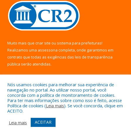
Muito mais que
criar site
ou
sistema para prefeituras
!
Realizamos uma
assessoria
completa, onde garantimos em
contrato que todas as exigências das
leis de transparência
pública
serão atendidas.
Conheça o
PNTP
e o
Radar da Transparência Pública
Nós usamos cookies para melhorar sua experiência de
navegação no portal. Ao utilizar nosso portal, você
concorda com a política de monitoramento de cookies.
Para ter mais informações sobre como isso é feito, acesse
Política de cookies (
Leia mais
). Se você concorda, clique em
Todos os direitos reservados a Câmara Municipal de Uruará.
ACEITO.
Mapa do Site
Acessar Área Administrativa
ACEITAR
Leia mais
Acessar Webmail