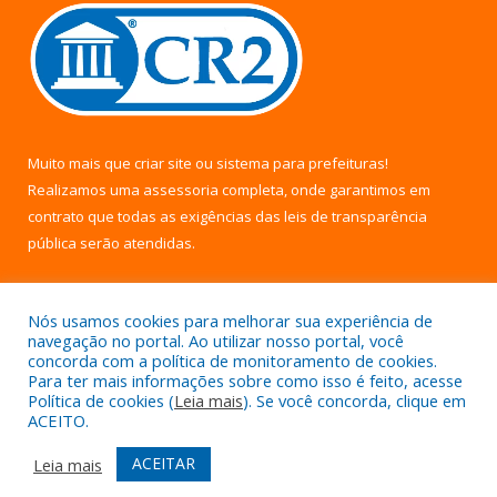
Muito mais que
criar site
ou
sistema para prefeituras
!
Realizamos uma
assessoria
completa, onde garantimos em
contrato que todas as exigências das
leis de transparência
pública
serão atendidas.
Conheça o
PNTP
e o
Radar da Transparência Pública
Nós usamos cookies para melhorar sua experiência de
navegação no portal. Ao utilizar nosso portal, você
concorda com a política de monitoramento de cookies.
Para ter mais informações sobre como isso é feito, acesse
Política de cookies (
Leia mais
). Se você concorda, clique em
Todos os direitos reservados a Câmara Municipal de Uruará.
ACEITO.
Mapa do Site
Acessar Área Administrativa
ACEITAR
Leia mais
Acessar Webmail