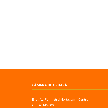
CÂMARA DE URUARÁ
End.: Av. Perimetral Norte, s/n – Centro
CEP: 68140-000