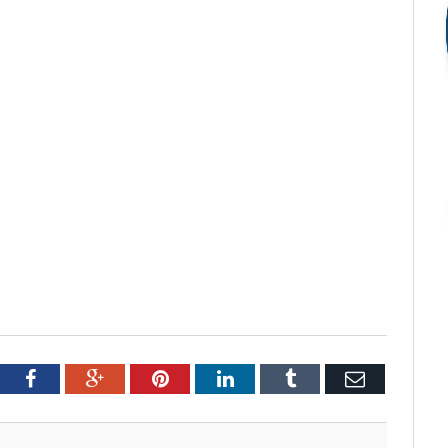
tter
Facebook
Google+
Pinterest
LinkedIn
Tumblr
Email