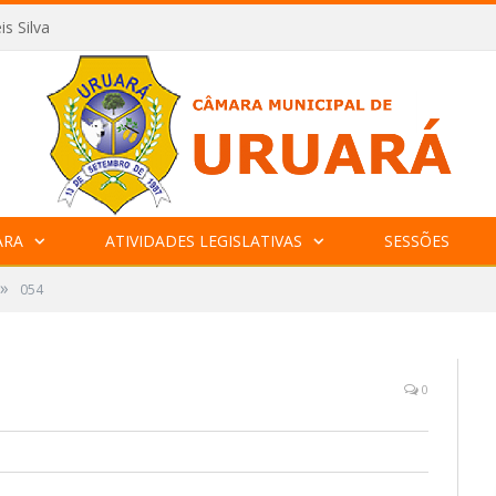
is Silva
ARA
ATIVIDADES LEGISLATIVAS
SESSÕES
»
054
0