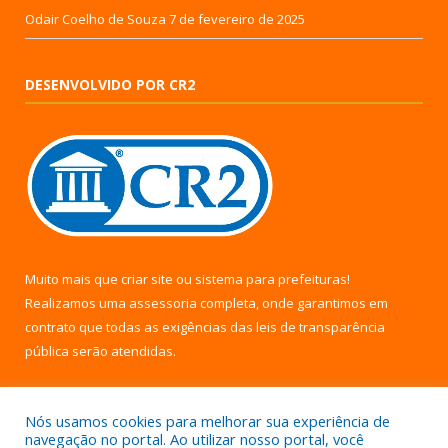
Odair Coelho de Souza
7 de fevereiro de 2025
DESENVOLVIDO POR CR2
Muito mais que
criar site
ou
sistema para prefeituras
!
Realizamos uma
assessoria
completa, onde garantimos em
contrato que todas as exigências das
leis de transparência
pública
serão atendidas.
Conheça o
PNTP
e o
Radar da Transparência Pública
Nós usamos cookies para melhorar sua experiência de
navegação no portal. Ao utilizar nosso portal, você