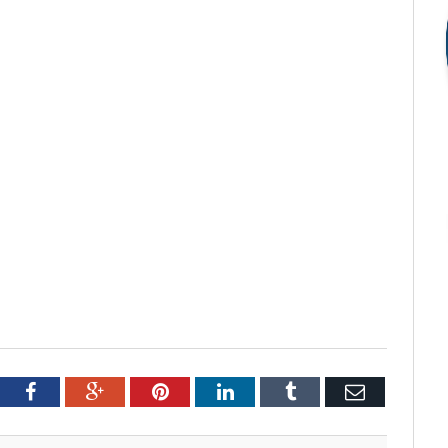
tter
Facebook
Google+
Pinterest
LinkedIn
Tumblr
Email