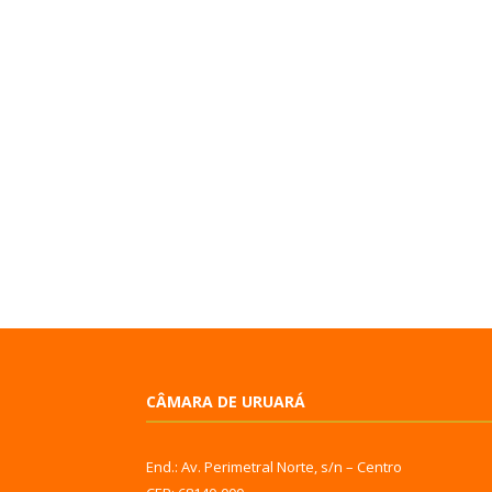
CÂMARA DE URUARÁ
End.: Av. Perimetral Norte, s/n – Centro