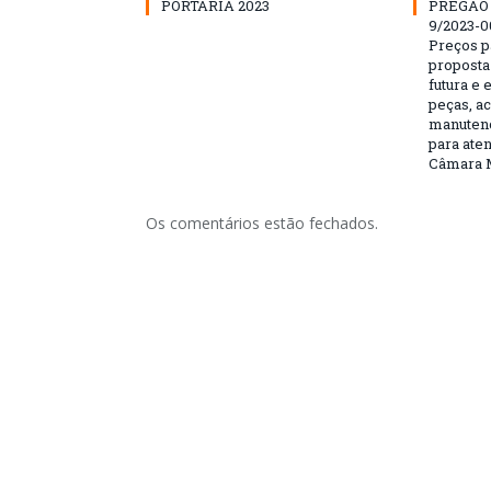
PORTARIA 2023
PREGÃO 
9/2023-0
Preços p
proposta
futura e 
peças, a
manutenç
para ate
Câmara M
Os comentários estão fechados.