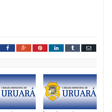
tter
Facebook
Google+
Pinterest
LinkedIn
Tumblr
Email