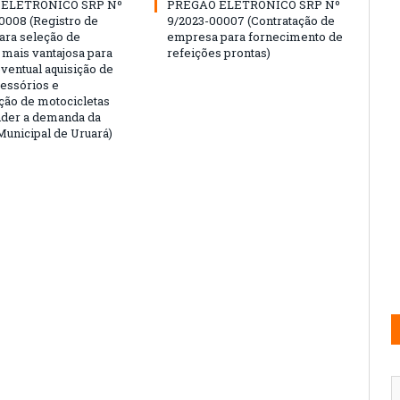
ELETRÔNICO SRP Nº
PREGÃO ELETRÔNICO SRP Nº
0008 (Registro de
9/2023-00007 (Contratação de
ara seleção de
empresa para fornecimento de
 mais vantajosa para
refeições prontas)
eventual aquisição de
cessórios e
ão de motocicletas
nder a demanda da
unicipal de Uruará)