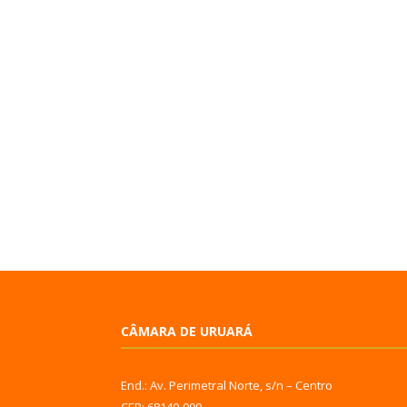
CÂMARA DE URUARÁ
End.: Av. Perimetral Norte, s/n – Centro