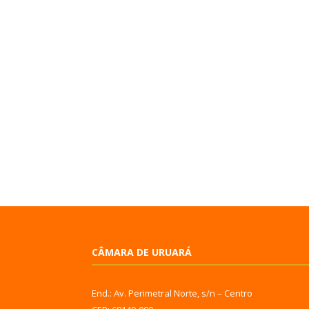
CÂMARA DE URUARÁ
End.: Av. Perimetral Norte, s/n – Centro